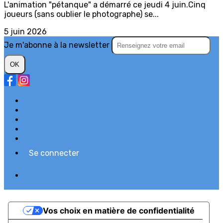
L'animation "pétanque" a démarré ce jeudi 4 juin.Cinq
joueurs (sans oublier le photographe) se...
5 juin 2026
Je m'abonne à la newsletter
OK
Plan du site
Licences
Mentions légales
CGUV
Paramétrer vos cookies
Se connecter
Propulsé par AssoConnect, le logiciel des
associations
Vos choix en matière de confidentialité